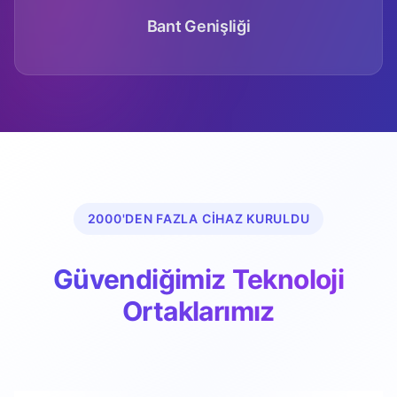
Bant Genişliği
2000'DEN FAZLA CIHAZ KURULDU
Güvendiğimiz Teknoloji
Ortaklarımız