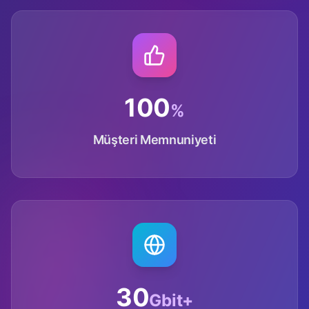
100
%
Müşteri Memnuniyeti
30
Gbit+