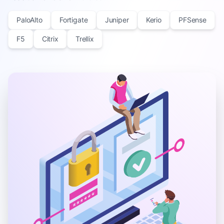
PaloAlto
Fortigate
Juniper
Kerio
PFSense
F5
Citrix
Trellix